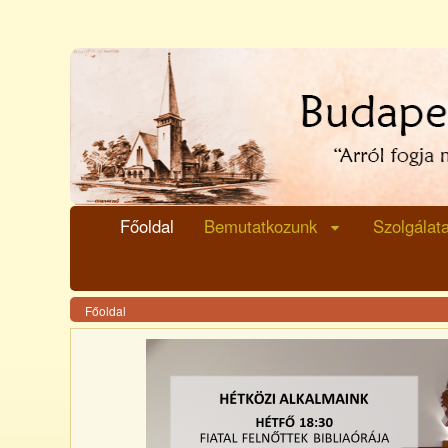
Ugrás a tartalomhoz
Főoldal
Bemutatkozunk
Szolgálat
Főoldal