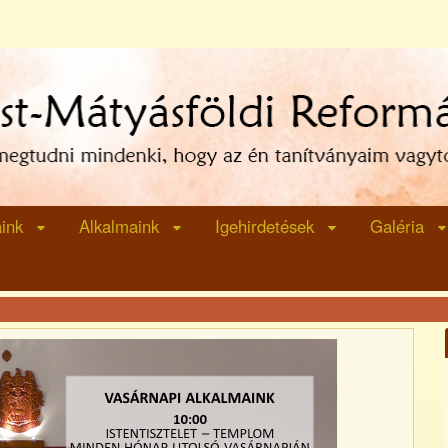
aink
Alkalmaink
Igehirdetések
Galéria