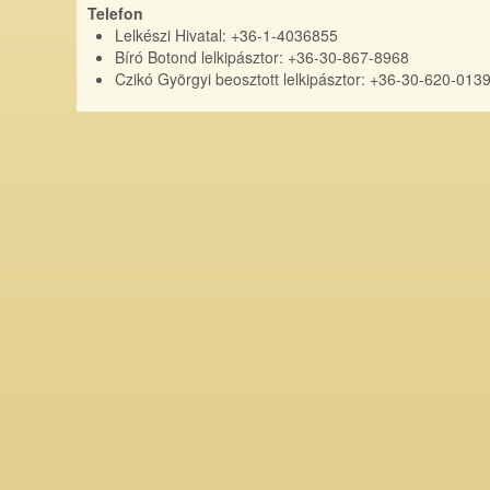
Telefon
Lelkészi Hivatal: +36-1-4036855
Bíró Botond lelkipásztor: +36-30-867-8968
Czikó Györgyi beosztott lelkipásztor: +36-30-620-013