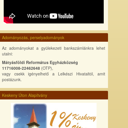
Adományozás, perselyadományok
Az adományokat a gyülekezeti bankszámlánkra lehet
utalni:
Mátyásföldi Református Egyházközség
11716008-22462648
(OTP),
vagy csekk igényelhető a Lelkészi Hivataltól, amit
postázunk.
Keskeny Úton Alapítvány