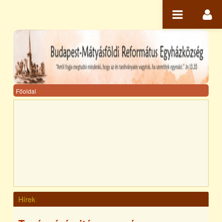
Ugrás a tartalomhoz
Főoldal
Hírek