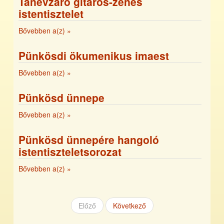
Tanévzáró gitáros-zenés
istentisztelet
Bővebben a(z)
»
Pünkösdi ökumenikus imaest
Bővebben a(z)
»
Pünkösd ünnepe
Bővebben a(z)
»
Pünkösd ünnepére hangoló
istentiszteletsorozat
Bővebben a(z)
»
Előző
Következő