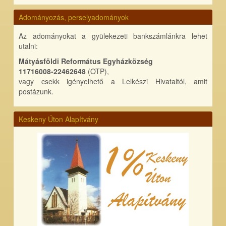
Adományozás, perselyadományok
Az adományokat a gyülekezeti bankszámlánkra lehet
utalni:
Mátyásföldi Református Egyházközség
11716008-22462648
(OTP),
vagy csekk igényelhető a Lelkészi Hivataltól, amit
postázunk.
Keskeny Úton Alapítvány