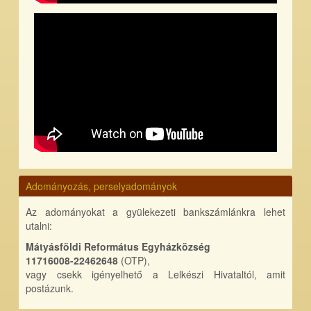
Adományozás, perselyadományok
Az adományokat a gyülekezeti bankszámlánkra lehet
utalni:
Mátyásföldi Református Egyházközség
11716008-22462648
(OTP),
vagy csekk igényelhető a Lelkészi Hivataltól, amit
postázunk.