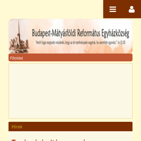
Ugrás a tartalomhoz
Főoldal
Hírek