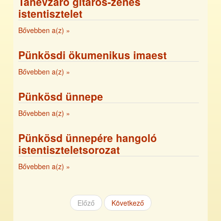
Tanévzáró gitáros-zenés
istentisztelet
Bővebben a(z)
»
Pünkösdi ökumenikus imaest
Bővebben a(z)
»
Pünkösd ünnepe
Bővebben a(z)
»
Pünkösd ünnepére hangoló
istentiszteletsorozat
Bővebben a(z)
»
Előző
Következő