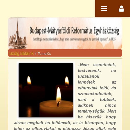
Ugrás a tartalomhoz
Szolgálataink
/
Temetés
„Nem szeretnénk,
testvéreink, ha
tudatlanok
lennétek az
elhunytak felől, és
szomorkodnátok,
mint a többiek,
akiknek nincs
reménységük. Mert
ha hisszük, hogy
Jézus meghalt és feltámadt, az is bizonyos, hogy
Isten az elhunytakat is előhozza Jézus által, vele