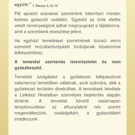
együtt."
1 Thessz 4,13-14
Pál apostol szavaival szeretnénk bátorítani minden
kedves gyászoló családot. Egyedül az örök életbe
vetett reménységünk adhat megnyugvást a fájdalomra,
amit a szeretteink elvesztése jelent.
Ha egyházi temetéssel szeretnének búcsút venni
szeretett hozzátartozójuktól forduljanak bizalommal
lelkészeinkhez.
A temetési szertartás istentisztelet és nem
gyászbeszéd.
Temetési szolgálatot a gyülekezet lelkipásztorai
valamennyi temetőben vállalnak, azok számára, akik a
gyülekezet területén élnek/éltek. A temetések felvétele
a Lelkészi Hivatalban személyes bejelentés alapján
történik. A temetést követő vasárnapon
templomunkban az elhunytakról név szerint
megemlékezünk, családjaikért, a gyászolókért
imádkozunk.